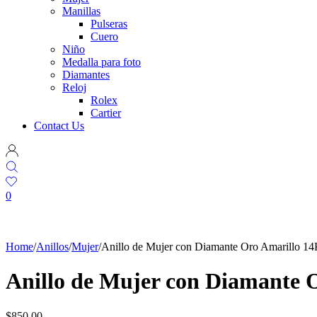
Manillas
Pulseras
Cuero
Niño
Medalla para foto
Diamantes
Reloj
Rolex
Cartier
Contact Us
0
Home
/
Anillos
/
Mujer
/
Anillo de Mujer con Diamante Oro Amarillo 1
Anillo de Mujer con Diamante 
$
850.00