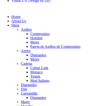
Visual UX Design by QD
Home
About Us
Shop
Anillos
Compromiso
Hombre
Mujer
Pareja de Anillos de Compromiso
Aretes
Diamantes
Mujer
Cadena
Cuban Link
Monaco
Tennis
Mod Italiano
Diamantes
Dije
Gargantilla
Diamantes
Mujer