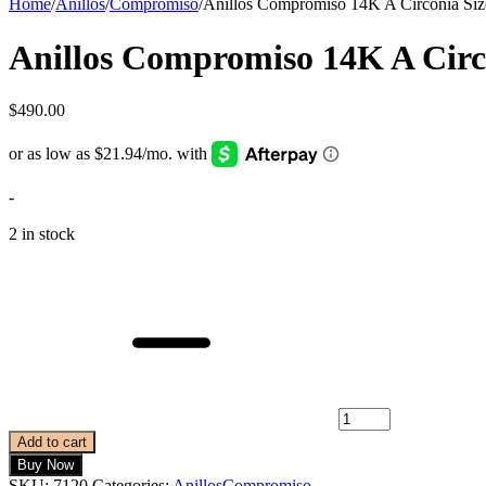
Home
/
Anillos
/
Compromiso
/
Anillos Compromiso 14K A Circonia Siz
Anillos Compromiso 14K A Circo
$
490.00
-
2 in stock
Add to cart
Buy Now
SKU:
7120
Categories:
Anillos
Compromiso