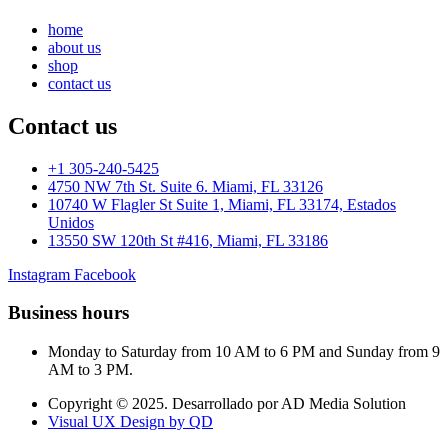
home
about us
shop
contact us
Contact us
+1 305-240-5425
4750 NW 7th St. Suite 6. Miami, FL 33126
10740 W Flagler St Suite 1, Miami, FL 33174, Estados
Unidos
13550 SW 120th St #416, Miami, FL 33186
Instagram
Facebook
Business hours
Monday to Saturday from 10 AM to 6 PM and Sunday from 9
AM to 3 PM.
Copyright © 2025. Desarrollado por AD Media Solution
Visual UX Design by QD