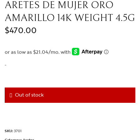
Cuero
ARETES DE MUJER ORO
Niño
Medalla para foto
AMARILLO 14K WEIGHT 4.5G
Diamantes
$
470.00
Rolex
Reloj
Cartier
-
Out of stock
SKU:
3701
Category:
Aretes