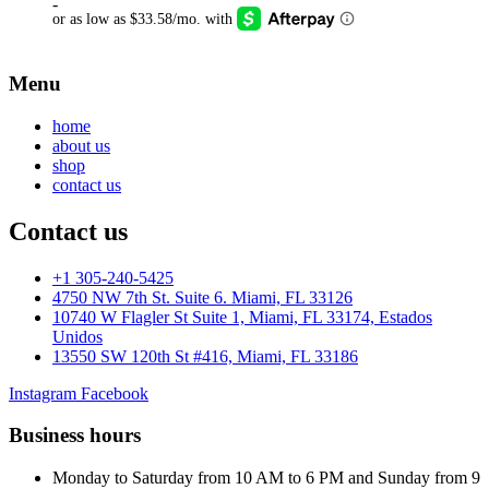
-
Menu
home
about us
shop
contact us
Contact us
+1 305-240-5425
4750 NW 7th St. Suite 6. Miami, FL 33126
10740 W Flagler St Suite 1, Miami, FL 33174, Estados
Unidos
13550 SW 120th St #416, Miami, FL 33186
Instagram
Facebook
Business hours
Monday to Saturday from 10 AM to 6 PM and Sunday from 9