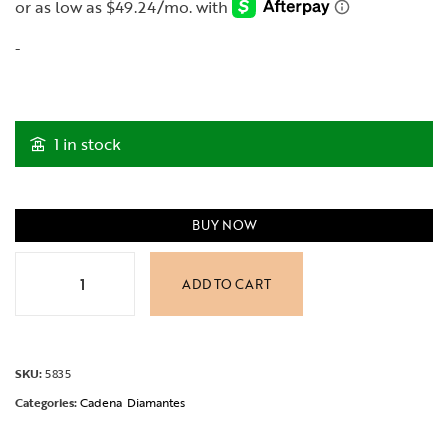
-
1 in stock
BUY NOW
ADD TO CART
SKU:
5835
Categories:
Cadena
Diamantes