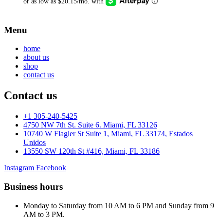
Menu
home
about us
shop
contact us
Contact us
+1 305-240-5425
4750 NW 7th St. Suite 6. Miami, FL 33126
10740 W Flagler St Suite 1, Miami, FL 33174, Estados
Unidos
13550 SW 120th St #416, Miami, FL 33186
Instagram
Facebook
Business hours
Monday to Saturday from 10 AM to 6 PM and Sunday from 9
AM to 3 PM.