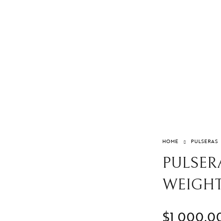
so
k
Anillos de Compromiso
no
HOME
PULSERAS
PULSERA
WEIGHT
$
1,000.0