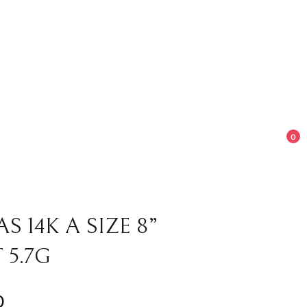
0
S 14K A SIZE 8”
 5.7G
0