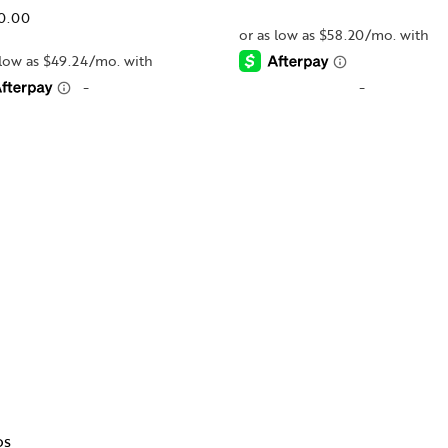
00.00
-
-
os