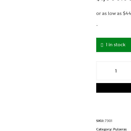
-
1 in stock
SKU:
7301
Category:
Pulseras