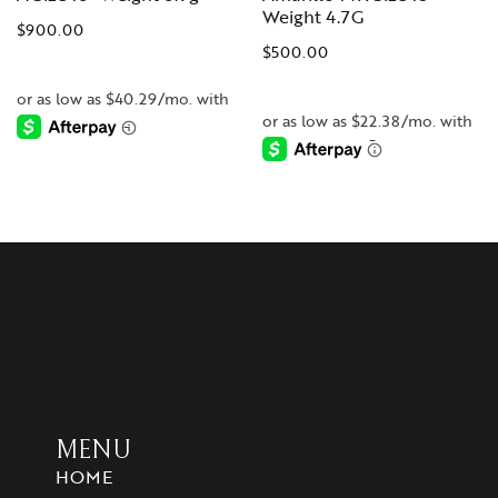
Weight 4.7G
$
900.00
$
500.00
-
-
MENU
HOME